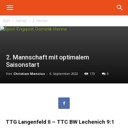
Start
Herren
2. Herren
2. Mannschaft mit optimalem
Saisonstart
Von
Christian Manzius
-
6. September 2022
173
0
TTG Langenfeld II – TTC BW Lechenich 9:1