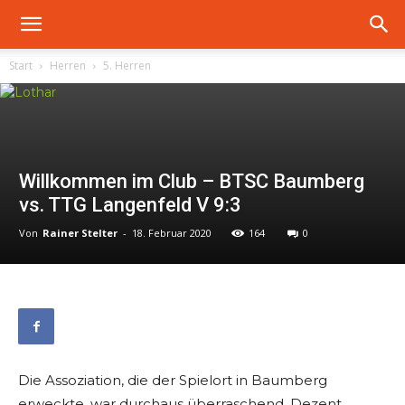
Start
Herren
5. Herren
Willkommen im Club – BTSC Baumberg
vs. TTG Langenfeld V 9:3
Von
Rainer Stelter
-
18. Februar 2020
164
0
Die Assoziation, die der Spielort in Baumberg
erweckte, war durchaus überraschend. Dezent