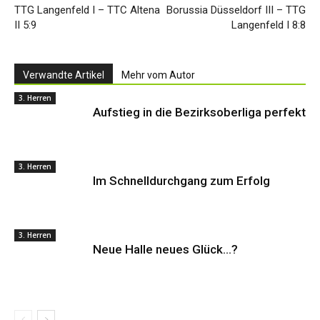
TTG Langenfeld I – TTC Altena
Borussia Düsseldorf III – TTG
II 5:9
Langenfeld I 8:8
Verwandte Artikel
Mehr vom Autor
3. Herren
Aufstieg in die Bezirksoberliga perfekt
3. Herren
Im Schnelldurchgang zum Erfolg
3. Herren
Neue Halle neues Glück…?