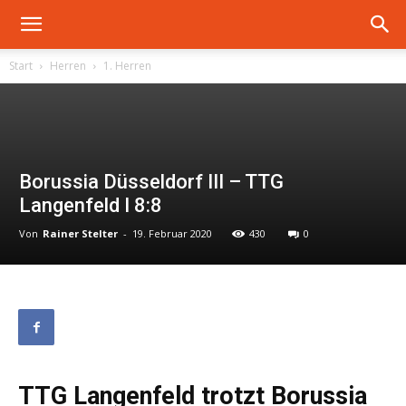
Start
Herren
1. Herren
Borussia Düsseldorf III – TTG
Langenfeld I 8:8
Von
Rainer Stelter
-
19. Februar 2020
430
0
TTG Langenfeld trotzt Borussia