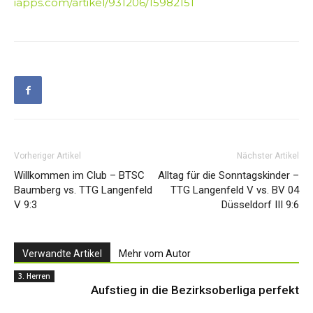
iapps.com/artikel/931206/15982151
Vorheriger Artikel
Nächster Artikel
Willkommen im Club – BTSC
Alltag für die Sonntagskinder –
Baumberg vs. TTG Langenfeld
TTG Langenfeld V vs. BV 04
V 9:3
Düsseldorf III 9:6
Verwandte Artikel
Mehr vom Autor
3. Herren
Aufstieg in die Bezirksoberliga perfekt