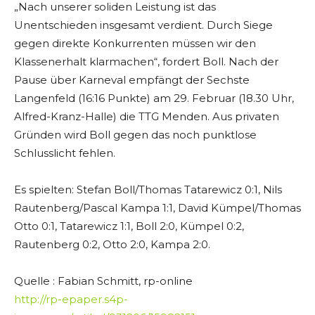
„Nach unserer soliden Leistung ist das
Unentschieden insgesamt verdient. Durch Siege
gegen direkte Konkurrenten müssen wir den
Klassenerhalt klarmachen“, fordert Boll. Nach der
Pause über Karneval empfängt der Sechste
Langenfeld (16:16 Punkte) am 29. Februar (18.30 Uhr,
Alfred-Kranz-Halle) die TTG Menden. Aus privaten
Gründen wird Boll gegen das noch punktlose
Schlusslicht fehlen.
Es spielten: Stefan Boll/Thomas Tatarewicz 0:1, Nils
Rautenberg/Pascal Kampa 1:1, David Kümpel/Thomas
Otto 0:1, Tatarewicz 1:1, Boll 2:0, Kümpel 0:2,
Rautenberg 0:2, Otto 2:0, Kampa 2:0.
Quelle : Fabian Schmitt, rp-online
http://rp-epaper.s4p-