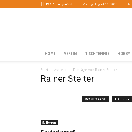
C
19.1
Montag, August 10, 2026
An
Langenfeld
HOME
VEREIN
TISCHTENNIS
HOBBY-
Start
Autoren
Beiträge von Rainer Stelter
Rainer Stelter
157 BEITRÄGE
1 Komment
5. Herren