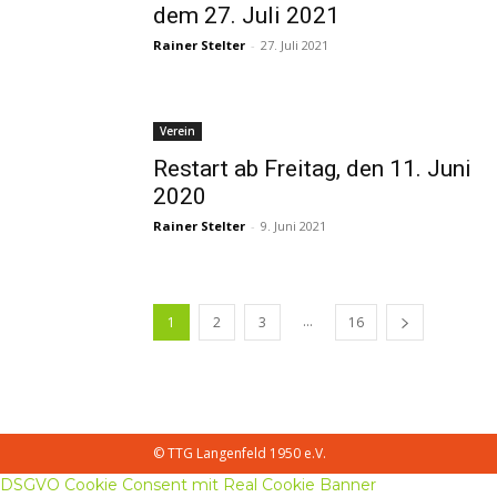
dem 27. Juli 2021
Rainer Stelter
-
27. Juli 2021
Verein
Restart ab Freitag, den 11. Juni
2020
Rainer Stelter
-
9. Juni 2021
...
1
2
3
16
© TTG Langenfeld 1950 e.V.
DSGVO Cookie Consent mit Real Cookie Banner