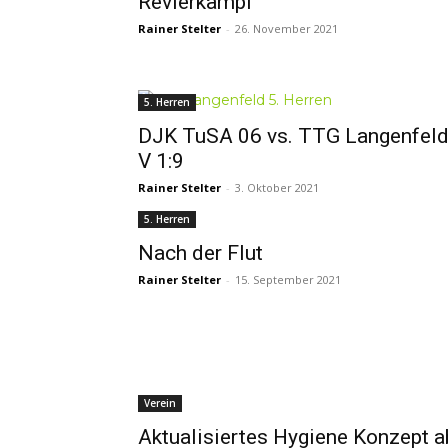
Revierkampf
Rainer Stelter
-
26. November 2021
5. Herren
DJK TuSA 06 vs. TTG Langenfel
V 1:9
Rainer Stelter
-
3. Oktober 2021
5. Herren
Nach der Flut
Rainer Stelter
-
15. September 2021
Verein
Aktualisiertes Hygiene Konzept a