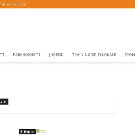
melden / Beitreten
TTG
TT
PARKINSON TT
JUGEND
TRAINING/SPIELLOKALE
SPON
LANGENFELD
are
5. Herren