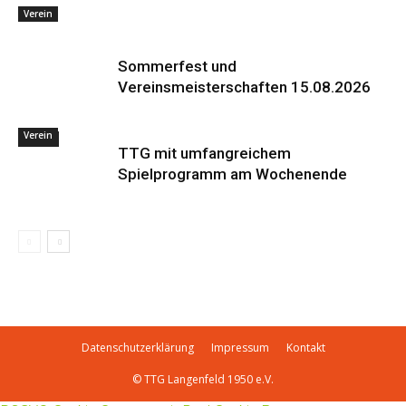
Verein
Sommerfest und
Vereinsmeisterschaften 15.08.2026
Verein
Events
TTG mit umfangreichem
Spielprogramm am Wochenende
Datenschutzerklärung
Impressum
Kontakt
© TTG Langenfeld 1950 e.V.