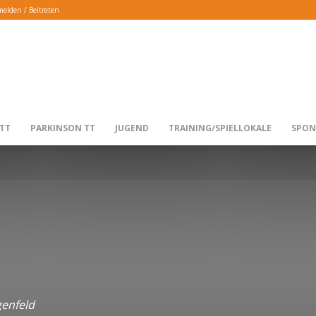
elden / Beitreten
TTG
TT
PARKINSON TT
JUGEND
TRAINING/SPIELLOKALE
SPON
LANGENFELD
obby-TT
Jugend
Mädchen
Parkinson Sport
Schüler
Verein
genfeld