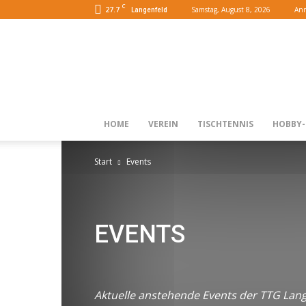
C
27.7
Samstag, August 8, 2026
Anm
Langenfeld
HOME
VEREIN
TISCHTENNIS
HOBBY-
Start
Events
EVENTS
Damen
Events
Gesundheitssport
Herren
H
Video
Volleyball
Aktuelle anstehende Events der TTG Lan