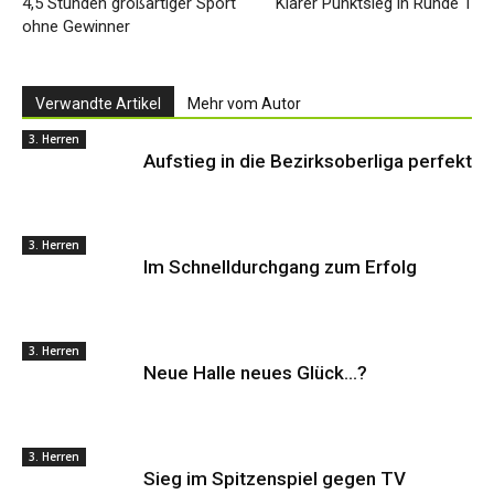
4,5 Stunden großartiger Sport
Klarer Punktsieg in Runde 1
ohne Gewinner
Verwandte Artikel
Mehr vom Autor
3. Herren
Aufstieg in die Bezirksoberliga perfekt
3. Herren
Im Schnelldurchgang zum Erfolg
3. Herren
Neue Halle neues Glück…?
3. Herren
Sieg im Spitzenspiel gegen TV