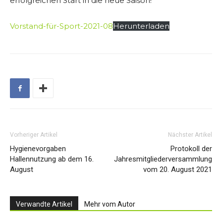
erfolgreichen Start in die neue Saison!
Vorstand-für-Sport-2021-08
Herunterladen
Vorheriger Artikel
Nächster Artikel
Hygienevorgaben
Protokoll der
Hallennutzung ab dem 16.
Jahresmitgliederversammlung
August
vom 20. August 2021
Verwandte Artikel
Mehr vom Autor