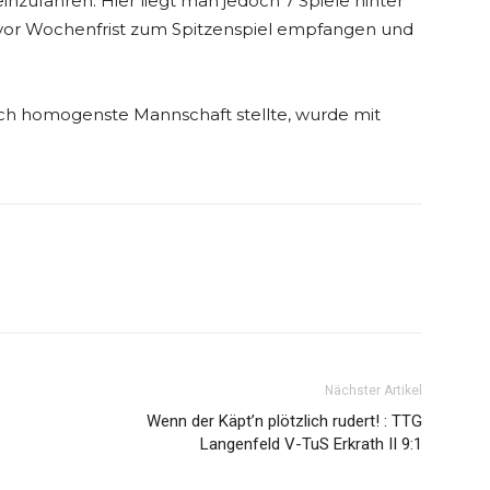
inzufahren. Hier liegt man jedoch 7 Spiele hinter
 vor Wochenfrist zum Spitzenspiel empfangen und
lich homogenste Mannschaft stellte, wurde mit
Nächster Artikel
Wenn der Käpt’n plötzlich rudert! : TTG
Langenfeld V-TuS Erkrath II 9:1