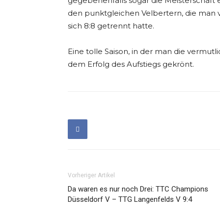
gegebenenfalls sogar die Meisterschaft e
den punktgleichen Velbertern, die man
sich 8:8 getrennt hatte.
Eine tolle Saison, in der man die vermut
dem Erfolg des Aufstiegs gekrönt.
Vorheriger Artikel
Da waren es nur noch Drei: TTC Champions
Düsseldorf V – TTG Langenfelds V 9:4