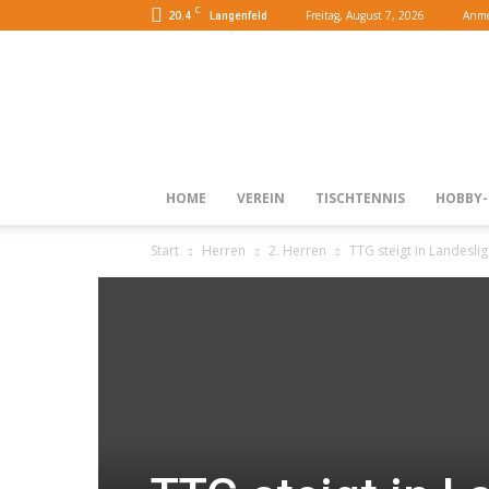
C
20.4
Freitag, August 7, 2026
Anme
Langenfeld
HOME
VEREIN
TISCHTENNIS
HOBBY-
Start
Herren
2. Herren
TTG steigt in Landeslig