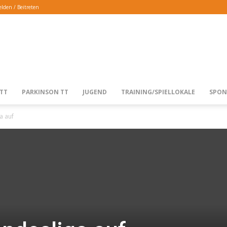
lden / Beitreten
TTG
TT
PARKINSON TT
JUGEND
TRAINING/SPIELLOKALE
SPON
a auf
LANGENFELD