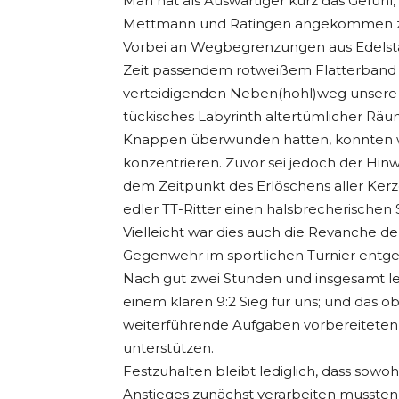
Man hat als Auswärtiger kurz das Gefühl
Mettmann und Ratingen angekommen zu
Vorbei an Wegbegrenzungen aus Edelstahl
Zeit passendem rotweißem Flatterband er
verteidigenden Neben(hohl)weg unsere 
tückisches Labyrinth altertümlicher Räu
Knappen überwunden hatten, konnten wi
konzentrieren. Zuvor sei jedoch der Hinw
dem Zeitpunkt des Erlöschens aller Kerze
edler TT-Ritter einen halsbrecherischen
Vielleicht war dies auch die Revanche d
Gegenwehr im sportlichen Turnier entg
Nach gut zwei Stunden und insgesamt led
einem klaren 9:2 Sieg für uns; und das o
weiterführende Aufgaben vorbereiteten,
unterstützen.
Festzuhalten bleibt lediglich, dass sowo
Anstieges zunächst verarbeiten mussten