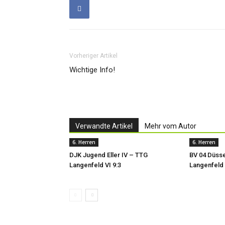
Vorheriger Artikel
Wichtige Info!
Verwandte Artikel
Mehr vom Autor
6. Herren
6. Herren
DJK Jugend Eller IV – TTG
BV 04 Düsse
Langenfeld VI 9:3
Langenfeld 