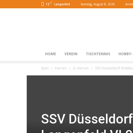
C
12
Samstag, August 8, 2026
Anmel
Langenfeld
HOME
VEREIN
TISCHTENNIS
HOBBY-
Start
Herren
6. Herren
SSV Düsseldorf-Knittku
SSV Düsseldorf