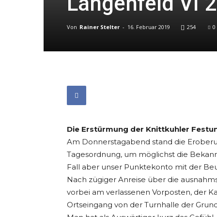
Langenfeld VI 2
Von
Rainer Stelter
-
16. Februar 2019
254
0
Die Erstürmung der Knittkuhler Festu
Am Donnerstagabend stand die Eroberun
Tagesordnung, um möglichst die Bekannt
Fall aber unser Punktekonto mit der Beu
Nach zügiger Anreise über die ausnahms
vorbei am verlassenen Vorposten, der Ka
Ortseingang von der Turnhalle der Grund