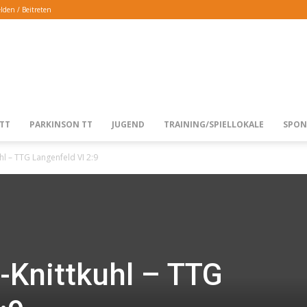
den / Beitreten
TTG
TT
PARKINSON TT
JUGEND
TRAINING/SPIELLOKALE
SPON
hl – TTG Langenfeld VI 2:9
LANGENFELD
-Knittkuhl – TTG