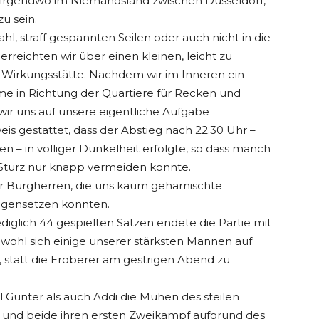
, irgendwo im Niemandsland zwischen Düsseldorf,
 sein.
, straff gespannten Seilen oder auch nicht in die
reichten wir über einen kleinen, leicht zu
Wirkungsstätte. Nachdem wir im Inneren ein
me in Richtung der Quartiere für Recken und
r uns auf unsere eigentliche Aufgabe
eis gestattet, dass der Abstieg nach 22.30 Uhr –
n – in völliger Dunkelheit erfolgte, so dass manch
 Sturz nur knapp vermeiden konnte.
er Burgherren, die uns kaum geharnischte
egensetzen konnten.
iglich 44 gespielten Sätzen endete die Partie mit
bwohl sich einige unserer stärksten Mannen auf
 statt die Eroberer am gestrigen Abend zu
hl Günter als auch Addi die Mühen des steilen
 und beide ihren ersten Zweikampf aufgrund des