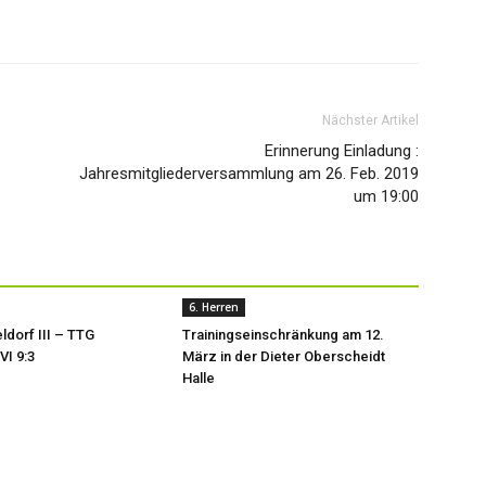
Nächster Artikel
Erinnerung Einladung :
Jahresmitgliederversammlung am 26. Feb. 2019
um 19:00
6. Herren
ldorf III – TTG
Trainingseinschränkung am 12.
VI 9:3
März in der Dieter Oberscheidt
Halle