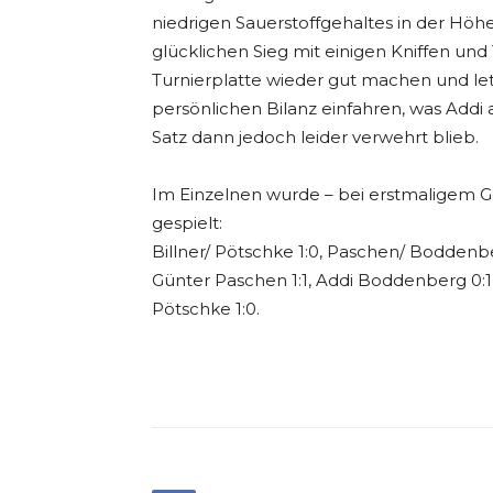
niedrigen Sauerstoffgehaltes in der Hö
glücklichen Sieg mit einigen Kniffen un
Turnierplatte wieder gut machen und let
persönlichen Bilanz einfahren, was Add
Satz dann jedoch leider verwehrt blieb.
Im Einzelnen wurde – bei erstmaligem Ge
gespielt:
Billner/ Pötschke 1:0, Paschen/ Boddenberg 
Günter Paschen 1:1, Addi Boddenberg 0:1, R
Pötschke 1:0.