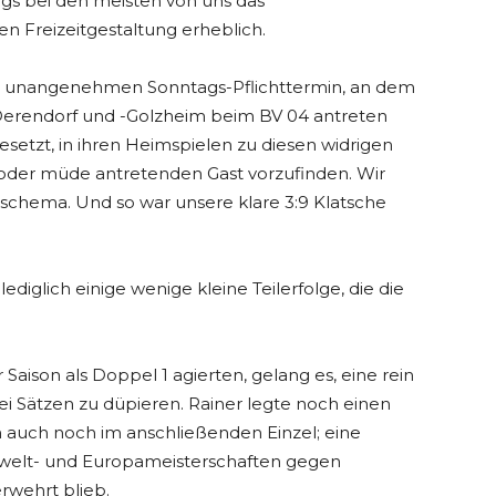
ngs bei den meisten von uns das
n Freizeitgestaltung erheblich.
sen unangenehmen Sonntags-Pflichttermin, an dem
Derendorf und -Golzheim beim BV 04 antreten
setzt, in ihren Heimspielen zu diesen widrigen
/oder müde antretenden Gast vorzufinden. Wir
eschema. Und so war unsere klare 3:9 Klatsche
diglich einige wenige kleine Teilerfolge, die die
 Saison als Doppel 1 agierten, gelang es, eine rein
ei Sätzen zu düpieren. Rainer legte noch einen
n auch noch im anschließenden Einzel; eine
enwelt- und Europameisterschaften gegen
erwehrt blieb.