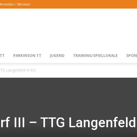
Anmelden / Beitreten
TTG
TT
PARKINSON TT
JUGEND
TRAINING/SPIELLOKALE
SPON
TTG Langenfeld VI 9:3
LANGENFELD
f III – TTG Langenfeld