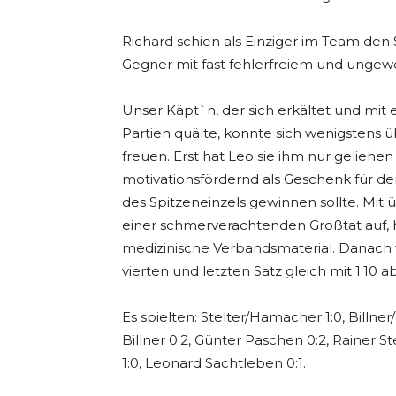
Richard schien als Einziger im Team den
Gegner mit fast fehlerfreiem und ungew
Unser Käpt`n, der sich erkältet und mi
Partien quälte, konnte sich wenigstens
freuen. Erst hat Leo sie ihm nur gelieh
motivationsfördernd als Geschenk für de
des Spitzeneinzels gewinnen sollte. Mit 
einer schmerverachtenden Großtat auf, h
medizinische Verbandsmaterial. Danach 
vierten und letzten Satz gleich mit 1:10
Es spielten: Stelter/Hamacher 1:0, Billne
Billner 0:2, Günter Paschen 0:2, Rainer S
1:0, Leonard Sachtleben 0:1.