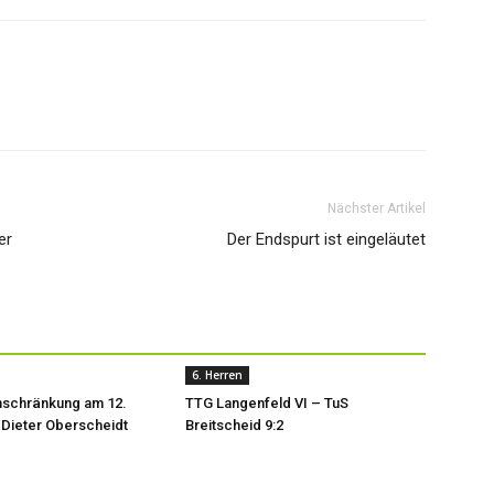
Nächster Artikel
er
Der Endspurt ist eingeläutet
6. Herren
nschränkung am 12.
TTG Langenfeld VI – TuS
 Dieter Oberscheidt
Breitscheid 9:2