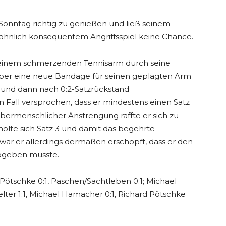
 Sonntag richtig zu genießen und ließ seinem
öhnlich konsequentem Angriffsspiel keine Chance.
t einem schmerzenden Tennisarm durch seine
 über eine neue Bandage für seinen geplagten Arm
en und dann nach 0:2-Satzrückstand
n Fall versprochen, dass er mindestens einen Satz
übermenschlicher Anstrengung raffte er sich zu
olte sich Satz 3 und damit das begehrte
war er allerdings dermaßen erschöpft, dass er den
 abgeben musste.
r/Pötschke 0:1, Paschen/Sachtleben 0:1; Michael
telter 1:1, Michael Hamacher 0:1, Richard Pötschke