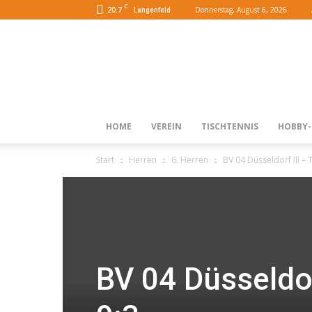
C
20.7
Donnerstag, August 6, 2026
Langenfeld
HOME
VEREIN
TISCHTENNIS
HOBBY-
Start
Herren
6. Herren
BV 04 Düsseldorf III – 
BV 04 Düsseldor