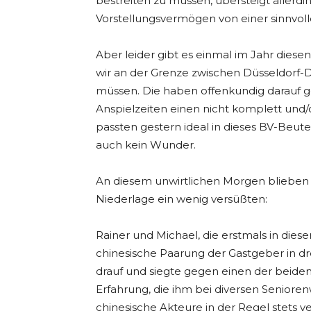
bestreiten zu müssen, übersteigt allerdi
Vorstellungsvermögen von einer sinnvolle
Aber leider gibt es einmal im Jahr die
wir an der Grenze zwischen Düsseldorf-
müssen. Die haben offenkundig darauf ge
Anspielzeiten einen nicht komplett und
passten gestern ideal in dieses BV-Beut
auch kein Wunder.
An diesem unwirtlichen Morgen blieben le
Niederlage ein wenig versüßten:
Rainer und Michael, die erstmals in dieser
chinesische Paarung der Gastgeber in dr
drauf und siegte gegen einen der beide
Erfahrung, die ihm bei diversen Senior
chinesische Akteure in der Regel stets v