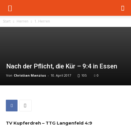
Start
Herren
1. Herren
Nach der Pflicht, die Kür – 9:4 in Essen
Von
Christian Manzius
-
10. April 2017
105
0
TV Kupferdreh – TTG Langenfeld 4:9