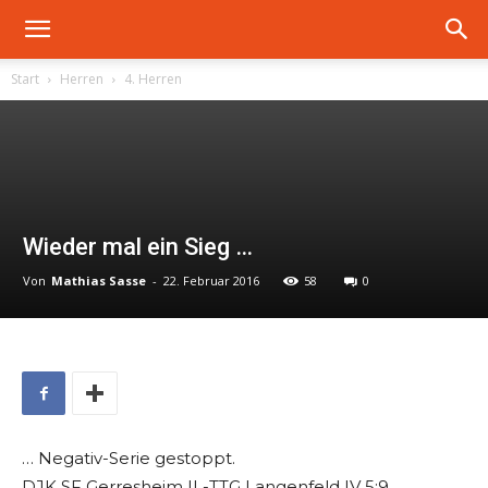
Start
Herren
4. Herren
Wieder mal ein Sieg …
Von
Mathias Sasse
-
22. Februar 2016
58
0
… Negativ-Serie gestoppt.
DJK SF Gerresheim II -TTG Langenfeld IV 5:9