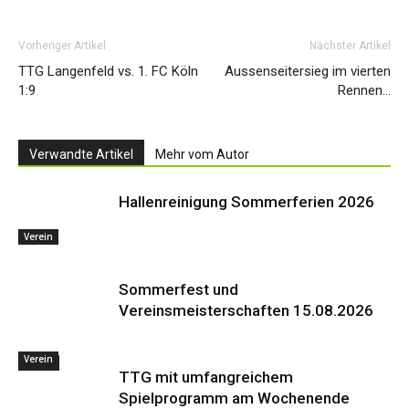
Vorheriger Artikel
Nächster Artikel
TTG Langenfeld vs. 1. FC Köln
Aussenseitersieg im vierten
1:9
Rennen…
Verwandte Artikel
Mehr vom Autor
Hallenreinigung Sommerferien 2026
Verein
Sommerfest und
Vereinsmeisterschaften 15.08.2026
Verein
Events
TTG mit umfangreichem
Spielprogramm am Wochenende