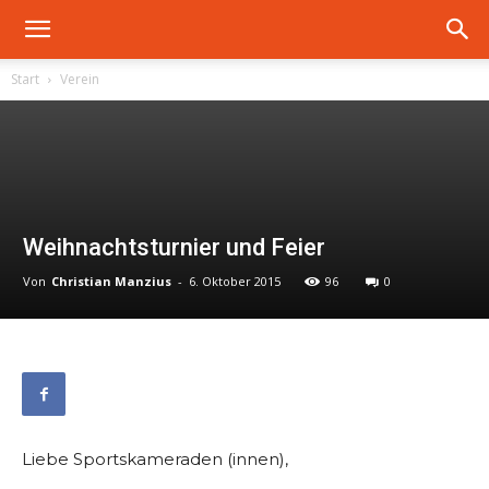
Start
Verein
Weihnachtsturnier und Feier
Von
Christian Manzius
-
6. Oktober 2015
96
0
Liebe Sportskameraden (innen),