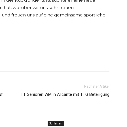
 in der Rückrunde 15/16, suchte er eine neue
 hat, worüber wir uns sehr freuen.
 und freuen uns auf eine gemeinsame sportliche
Nächster Artikel
uf
TT Senioren WM in Alicante mit TTG Beteiligung
3. Herren