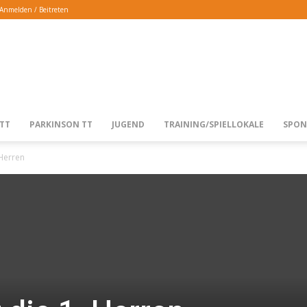
Anmelden / Beitreten
TTG
TT
PARKINSON TT
JUGEND
TRAINING/SPIELLOKALE
SPON
 Herren
LANGENFELD