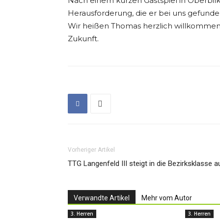
Nach einem kurzen Gastspiel in Oberbilk
Herausforderung, die er bei uns gefunden
Wir heißen Thomas herzlich willkommen
Zukunft.
Vorheriger Artikel
TTG Langenfeld III steigt in die Bezirksklasse a
Verwandte Artikel
Mehr vom Autor
3. Herren
3. Herren