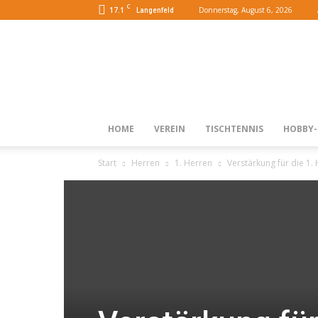
C
17.1
Donnerstag, August 6, 2026
Langenfeld
HOME
VEREIN
TISCHTENNIS
HOBBY-
Start
Herren
1. Herren
Verstärkung für die 1.