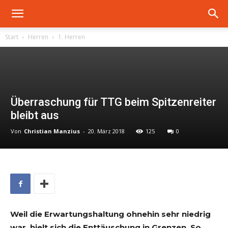
Start
Herren
1. Herren
Überraschung für TTG beim Spitzenreiter
bleibt aus
Von
Christian Manzius
-
20. März 2018
125
0
Weil die Erwartungshaltung ohnehin sehr niedrig
war, hielt sich die Enttäuschung in Grenzen. So