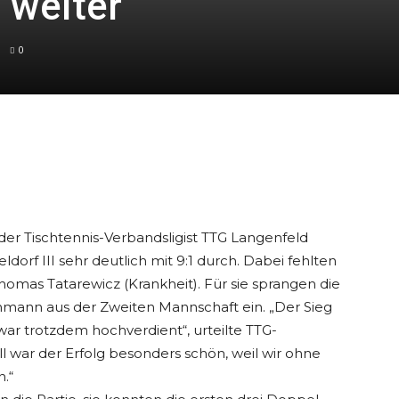
 weiter
0
 der Tischtennis-Verbandsligist TTG Langenfeld
rf III sehr deutlich mit 9:1 durch. Dabei fehlten
homas Tatarewicz (Krankheit). Für sie sprangen die
hmann aus der Zweiten Mannschaft ein. „Der Sieg
r war trotzdem hochverdient“, urteilte TTG-
l war der Erfolg besonders schön, weil wir ohne
.“