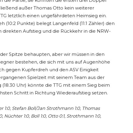
 die Partie, sie konnten die ersten drei Doppel
chließend außer Thomas Otto kein weiterer
 TTG letztlich einen ungefährdeten Heimsieg ein.
 (10:2 Punkte) belegt Langenfeld (11:1 Zähler) den
 direkten Aufstieg und die Rückkehr in die NRW-
 der Spitze behaupten, aber wir müssen in den
gner bestehen, die sich mit uns auf Augenhöhe
ch gegen Kupferdreh und den ASV Einigkeit
er vergangenen Spielzeit mit seinem Team aus der
(18.30 Uhr) könnte die TTG mit einem Sieg beim
hsten Schritt in Richtung Wiederaufstieg setzen.
r 1:0, Stefan Boll/Jan Strothmann 1:0, Thomas
 Nüchter 1:0, Boll 1:0, Otto 0:1, Strothmann 1:0,