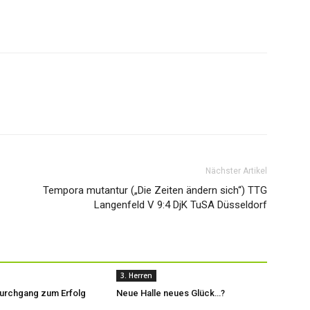
Nächster Artikel
Tempora mutantur („Die Zeiten ändern sich“) TTG
Langenfeld V 9:4 DjK TuSA Düsseldorf
3. Herren
durchgang zum Erfolg
Neue Halle neues Glück…?