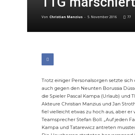
TTG marschiert
Von
Christian Manzius
-
5. November 2016
77
Trotz einiger Personalsorgen setzte sich
auch gegen den Neunten Borussia Düsseldo
die Spieler Pascal Kampa (Urlaub) und T
Akteure Christian Manzius und Jan Strot
fiel vielleicht etwas zu hoch aus, aber e
Teamsprecher Stefan Boll. „Auf jeden Fal
Kampa und Tatarewicz antreten mussten