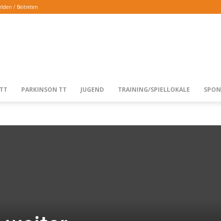
lden / Beitreten
TTG
TT
PARKINSON TT
JUGEND
TRAINING/SPIELLOKALE
SPON
LANGENFELD