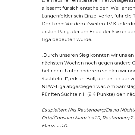
Die Hausherren starteten hervorragend in
allesamt für sich entscheiden. Weil ans
Langenfelder sein Einzel verlor, fuhr die
Der Lohn: Vor dem Zweiten TV Kupferdreh
ersten Rang, der am Ende der Saison den
Liga bedeuten würde.
„Durch unseren Sieg konnten wir uns an
nächsten Wochen noch gegen andere Ge
befinden. Unter anderem spielen wir no
Süchteln II“, erklärt Boll, der erst in d
NRW-Liga abgestiegen war. Am Samstag 
Fünften Süchteln II (8:4 Punkte) den näc
Es spielten: Nils Rautenberg/David Nüchte
Otto/Christian Manzius 1:0, Rautenberg 2:0,
Manzius 1:0.