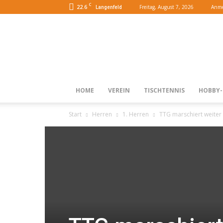
C
22.6
Freitag, August 7, 2026
Anme
Langenfeld
HOME
VEREIN
TISCHTENNIS
HOBBY-
Start
Herren
1. Herren
TTG marschiert weiter