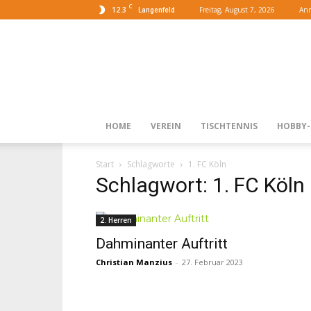
C
12.3
Freitag, August 7, 2026
Anm
Langenfeld
HOME
VEREIN
TISCHTENNIS
HOBBY-
Start
Schlagworte
1. FC Köln
Schlagwort: 1. FC Köln
2. Herren
Dahminanter Auftritt
Christian Manzius
-
27. Februar 2023