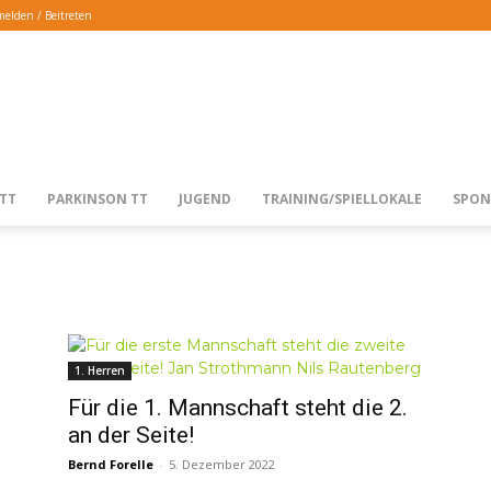
elden / Beitreten
TTG
TT
PARKINSON TT
JUGEND
TRAINING/SPIELLOKALE
SPON
LANGENFELD
1. Herren
Für die 1. Mannschaft steht die 2.
an der Seite!
Bernd Forelle
-
5. Dezember 2022