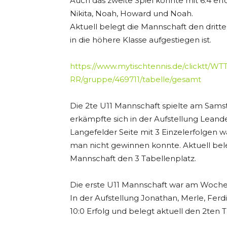
Auch das zweite Spiel konnte mit 6:4 er
Nikita, Noah, Howard und Noah.
Aktuell belegt die Mannschaft den drit
in die höhere Klasse aufgestiegen ist.
https://www.mytischtennis.de/clicktt/WTT
RR/gruppe/469711/tabelle/gesamt
Die 2te U11 Mannschaft spielte am Sam
erkämpfte sich in der Aufstellung Leander,
Langefelder Seite mit 3 Einzelerfolgen w
man nicht gewinnen konnte. Aktuell bel
Mannschaft den 3 Tabellenplatz.
Die erste U11 Mannschaft war am Woche
In der Aufstellung Jonathan, Merle, Fe
10:0 Erfolg und belegt aktuell den 2ten T