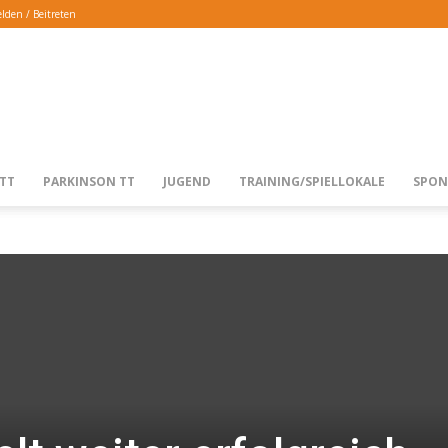
lden / Beitreten
TTG
TT
PARKINSON TT
JUGEND
TRAINING/SPIELLOKALE
SPON
LANGENFELD