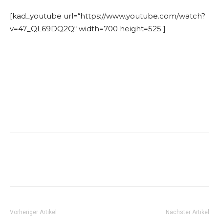
[kad_youtube url=“https://www.youtube.com/watch?
v=47_QL69DQ2Q“ width=700 height=525 ]
Vorheriger Artikel
Nächster Artikel