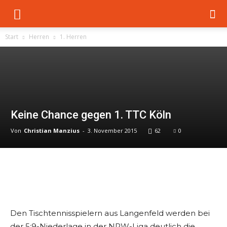
Start
Herren
1. Herren
Keine Chance gegen 1. TTC Köln
Von
Christian Manzius
-
3. November 2015
62
0
Den Tischtennisspielern aus Langenfeld werden bei
der 5:9-Niederlage in der NRW-Liga deutlich die