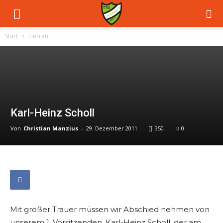
Start
Herren
Karl-Heinz Scholl
Von
Christian Manzius
-
29. Dezember 2011
350
0
Mit großer Trauer müssen wir Abschied nehmen von
unserem 1. Vorsitzenden, Karl-Heinz Scholl, der am