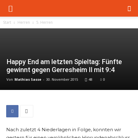
Start
Herren
5. Herren
Happy End am letzten Spieltag: Fünfte
gewinnt gegen Gerresheim II mit 9:4
Von
Mathias Sasse
-
30. November 2015
48
0
Nach zuletzt 4 Niederlagen in Folge, konnten wir
gestern für einen versöhnlichen Hinrundenabschluss