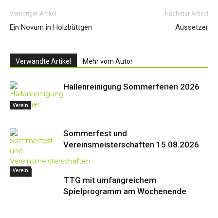
Vorheriger Artikel
Nächster Artikel
Ein Novum in Holzbüttgen
Aussetzer
Verwandte Artikel
Mehr vom Autor
Hallenreinigung Sommerferien 2026
Verein
Sommerfest und
Vereinsmeisterschaften 15.08.2026
Verein
Events
TTG mit umfangreichem
Spielprogramm am Wochenende