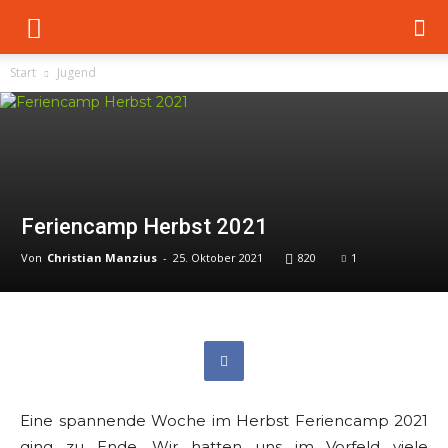
Start
Jugend
Feriencamp Herbst 2021
Von
Christian Manzius
-
25. Oktober 2021
820
1
Eine spannende Woche im Herbst Feriencamp 2021
ging zu Ende. Wir hatten uns im Vorfeld viele