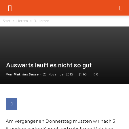
Start
Herren
3. Herren
Auswärts läuft es nicht so gut
Von
Mathias Sasse
-
23. November 2015
65
0
Am vergangenen Donnerstag mussten wir nach 3
Stundem harten Kampf und sehr fairen Matchen