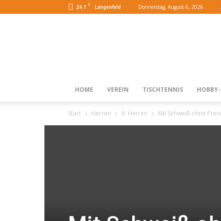
C
24.1
Donnerstag, August 6, 2026
Langenfeld
HOME
VEREIN
TISCHTENNIS
HOBBY-
Start
Herren
6. Herren
Mit Schweiß ohne Preis