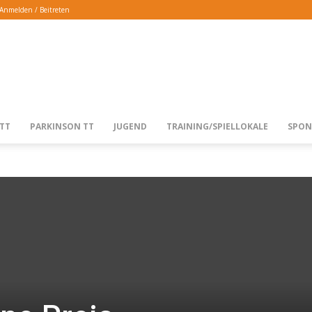
Anmelden / Beitreten
TTG
TT
PARKINSON TT
JUGEND
TRAINING/SPIELLOKALE
SPON
LANGENFELD