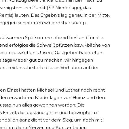
n TT-Entzug bereit erklärt, sich an den Tisch zu
wenigstens ein Punkt (3:7 Niederlage), das
is) lauten. Das Ergebnis lag genau in der Mitte,
hingegen scheiterten wir denkbar knapp.
wülwarmen Spätsommerabend bestand für alle
hend erfolglos die Schweißpfützen bzw. -bäche von
eilen zu wischen. Unsere Gastgeber trachteten
ieltags wieder gut zu machen, wir hingegen
. Leider scheiterte dieses Vorhaben auf der
en Einzel hatten Michael und Lothar noch recht
iden erwarteten Niederlagen von Heinz und den
sste nun alles gewonnen werden. Die
s Einzel, das beständig hin- und herwogte. Im
tchbällen ganz dicht vor dem Sieg, um noch mit
hlten ihm dann Nerven und Konzentration.