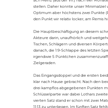
sich Heinz (aus der VII.) nach vier Monate
stellen. Daher konnte unser Minimalziel 
Optimum aber höchstens zwei Punkte (Rem
den Punkt wir relativ locker, am Remis 
Die Hauptbeschäftigung an diesem sch
Akteure darin, unaufhörlich und weitge
Tischen, Schlägern und diversen Körpert
danach, die 1:9-Schlappe des letzten Sp
irgendwie 5 Pünktchen zusammenzuraffen
Zielgeraden.
Das Eingangsdoppel und die ersten beid
klar nach Hause gebracht. Nach den be
drei kampflos abgegebenen Punkten mu
Schlüsselpartie war dabei Lothars zweite
vierten Satz stand er schon mit zwei Ma
11:13 zu unterliegen. Im fünften Satz fe