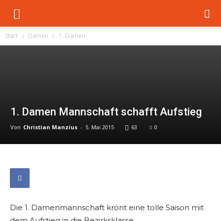
Start
Damen
1. Damen
1. Damen Mannschaft schafft Aufstieg
Von
Christian Manzius
-
5. Mai 2015
63
0
Die 1. Damenmannschaft krönt eine tolle Saison mit
dem Aufstieg in die Bezirksklasse.