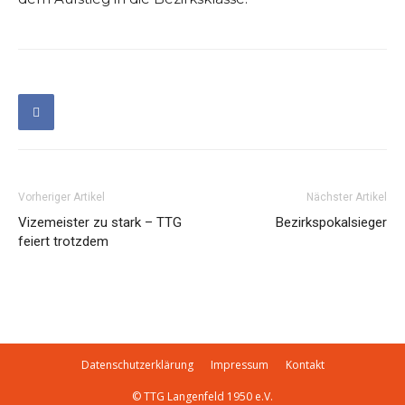
Vorheriger Artikel
Nächster Artikel
Vizemeister zu stark – TTG
Bezirkspokalsieger
feiert trotzdem
Datenschutzerklärung
Impressum
Kontakt
© TTG Langenfeld 1950 e.V.