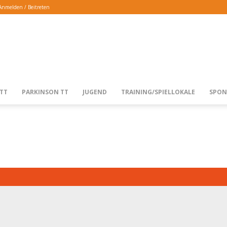
Anmelden / Beitreten
TTG
TT
PARKINSON TT
JUGEND
TRAINING/SPIELLOKALE
SPON
LANGENFELD