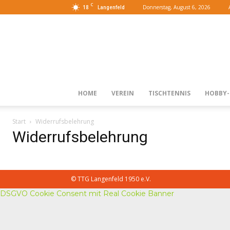
C
18
Donnerstag, August 6, 2026
Langenfeld
HOME
VEREIN
TISCHTENNIS
HOBBY-
Start
Widerrufsbelehrung
Widerrufsbelehrung
© TTG Langenfeld 1950 e.V.
DSGVO Cookie Consent mit Real Cookie Banner