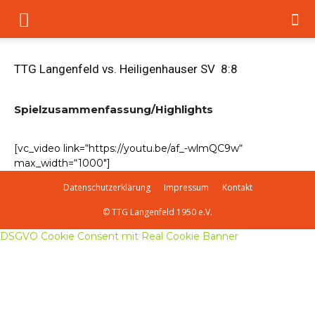
TTG Langenfeld vs. Heiligenhauser SV 8:8
Spielzusammenfassung/Highlights
[vc_video link=“https://youtu.be/af_-wlmQC9w“
max_width=“1000″]
Datenschutzerklärung
Impressum
Kontakt
© TTG Langenfeld 1950 e.V.
DSGVO Cookie Consent mit Real Cookie Banner