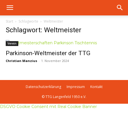
Start
Schlagworte
Weltmeister
Schlagwort: Weltmeister
Verein
Parkinson-Weltmeister der TTG
Christian Manzius
-
1. November 2024
Datenschutzerklärung
Impressum
Kontakt
© TTG Langenfeld 1950 e.V.
DSGVO Cookie Consent mit Real Cookie Banner