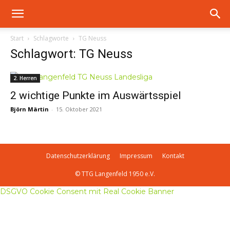
Start
Schlagworte
TG Neuss
Schlagwort: TG Neuss
2. Herren
2 wichtige Punkte im Auswärtsspiel
Björn Märtin
-
15. Oktober 2021
Datenschutzerklärung
Impressum
Kontakt
© TTG Langenfeld 1950 e.V.
DSGVO Cookie Consent mit Real Cookie Banner