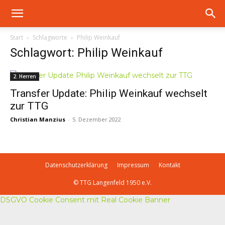
Start
Schlagworte
Philip Weinkauf
Schlagwort: Philip Weinkauf
2. Herren
Transfer Update: Philip Weinkauf wechselt
zur TTG
Christian Manzius
-
5. Dezember 2022
Datenschutzerklärung
Impressum
Kontakt
© TTG Langenfeld 1950 e.V.
DSGVO Cookie Consent mit Real Cookie Banner