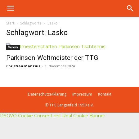
Start
Schlagworte
Lasko
Schlagwort: Lasko
Verein
Parkinson-Weltmeister der TTG
Christian Manzius
-
1. November 2024
Datenschutzerklärung
Impressum
Kontakt
© TTG Langenfeld 1950 e.V.
DSGVO Cookie Consent mit Real Cookie Banner